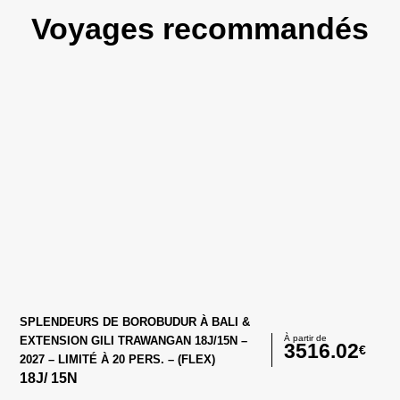
Voyages recommandés
SPLENDEURS DE BOROBUDUR À BALI &
À partir de
EXTENSION GILI TRAWANGAN 18J/15N –
3516.02
€
2027 – LIMITÉ À 20 PERS. – (FLEX)
18
J/
15
N