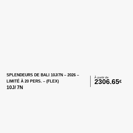
SPLENDEURS DE BALI 10J/7N – 2026 –
À partir de
2306.65
€
LIMITÉ À 20 PERS. – (FLEX)
10
J/
7
N