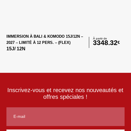
IMMERSION À BALI & KOMODO 15J/12N –
À partir de
3348.32
€
2027 – LIMITÉ À 12 PERS. – (FLEX)
15
J/
12
N
Inscrivez-vous et recevez nos nouveautés et
offres spéciales !