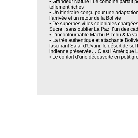
• Grandeur Nature ! Le combiné parfait 
tellement riches
• Un itinéraire conçu pour une adaptation 
l’arrivée et un retour de la Bolivie
• De superbes villes coloniales chargées 
Sucre , sans oublier La Paz, l’un des ca
• L’incontournable Machu Picchu & la va
• La très authentique et attachante Bolivi
fascinant Salar d’Uyuni, le désert de sel
indienne préservée… C’est l’Amérique Lat
• Le confort d’une découverte en petit gr