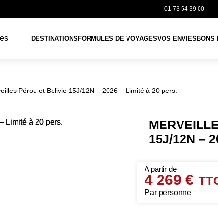
01 73 54 39 00
DESTINATIONS
FORMULES DE VOYAGES
VOS ENVIES
BONS 
eilles Pérou et Bolivie 15J/12N – 2026 – Limité à 20 pers.
MERVEILLE
15J/12N – 2
4 269 €
Par personne