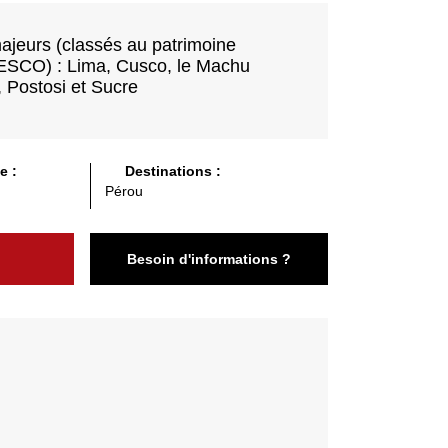
majeurs (classés au patrimoine
ESCO) : Lima, Cusco, le Machu
 Postosi et Sucre
e :
Destinations :
Pérou
Besoin d'informations ?