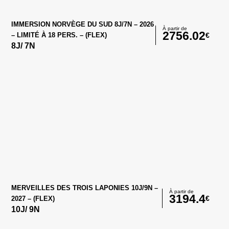
IMMERSION NORVÈGE DU SUD 8J/7N – 2026
À partir de
2756.02
€
– LIMITÉ À 18 PERS. – (FLEX)
8
J/
7
N
MERVEILLES DES TROIS LAPONIES 10J/9N –
À partir de
3194.4
€
2027 – (FLEX)
10
J/
9
N