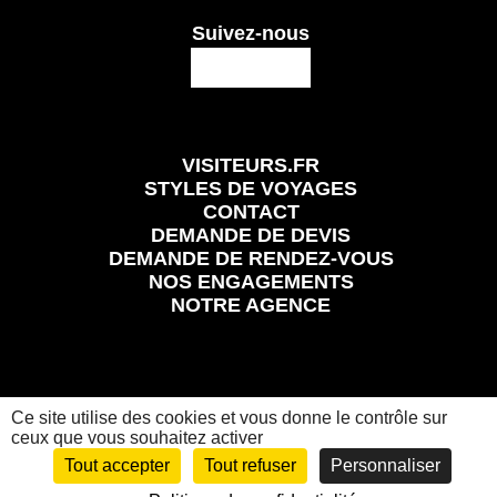
Suivez-nous
VISITEURS.FR
STYLES DE VOYAGES
CONTACT
DEMANDE DE DEVIS
DEMANDE DE RENDEZ-VOUS
NOS ENGAGEMENTS
NOTRE AGENCE
Ce site utilise des cookies et vous donne le contrôle sur
Mentions légales
Conditions Générales et Particulières de Vente
Politique de confidentialité
ceux que vous souhaitez activer
Visiteurs.fr
© 2024 Tous les droits réservés
Tout accepter
Tout refuser
Personnaliser