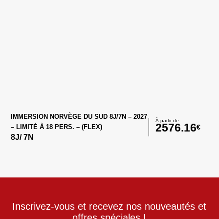
IMMERSION NORVÈGE DU SUD 8J/7N – 2027
À partir de
2576.16
€
– LIMITÉ À 18 PERS. – (FLEX)
8
J/
7
N
Inscrivez-vous et recevez nos nouveautés et
offres spéciales !