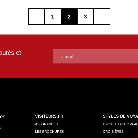
1
2
3
autés et
VISITEURS.FR
STYLES DE VOY
ASSURANCES
CIRCUITS ACCOMPA
s
LES BROCHURES
CROISIÈRES