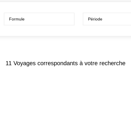
11
Voyages correspondants à votre recherche
À partir de
Séjours
-
Cambodge
1 785
HÔTEL ANAYA KOH RONG 4* –
(FLEX)
TTC / Personne
Chambre Stan
Niché sur la sublime île de Koh Rong, l’Anaya
personnes)
Koh Rong 4* invite à une escapade tropicale
Petit déjeuner
mêlant élégance contemporaine, nature