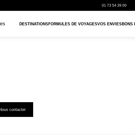
01 73 54 39 00
DESTINATIONS
FORMULES DE VOYAGES
VOS ENVIES
BONS 
OLLECTION DE VOYAG
ouvez l'ensemble de nos itinéraires, conçus avec passion pour répondre aux
rents profils de voyageurs.
estination, par envie et/ou période de voyage, retrouvez ici notre collection
oyages.
 ne trouvez pas votre bonheur ? Nos experts sont là pour vous
mpagner dans la réalisation de vos prochaines vacances.
Nous contacter