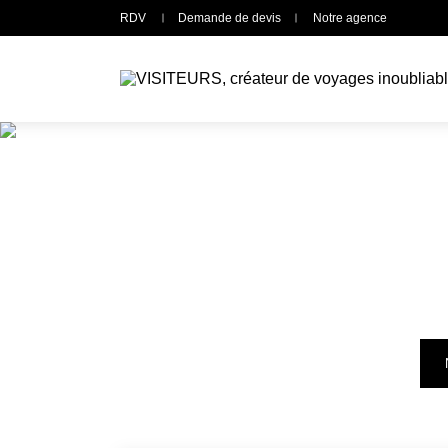
Panneau de gestion des cookies
RDV
Demande de devis
Notre agence
C
Retr
diffé
Par d
de v
Vous
acco