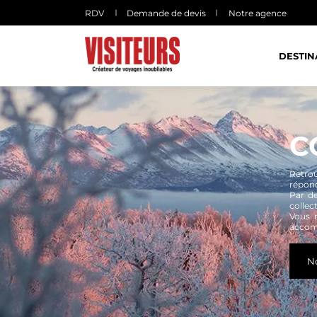
Panneau de gestion des cookies
RDV
Demande de devis
Notre agence
DESTIN
C
Retro
répond
Par de
collec
Vous 
accomp
N