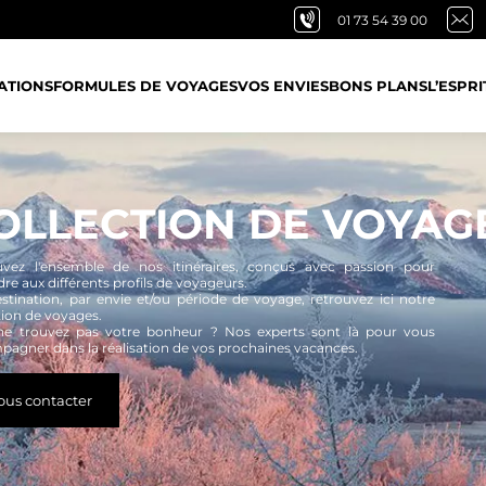
01 73 54 39 00
ATIONS
FORMULES DE VOYAGES
VOS ENVIES
BONS PLANS
L’ESPRI
OLLECTION DE VOYAG
uvez l'ensemble de nos itinéraires, conçus avec passion pour
re aux différents profils de voyageurs.
stination, par envie et/ou période de voyage, retrouvez ici notre
tion de voyages.
ne trouvez pas votre bonheur ? Nos experts sont là pour vous
agner dans la réalisation de vos prochaines vacances.
ous contacter