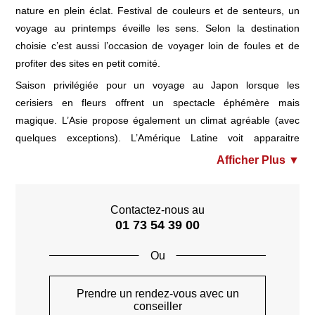
nature en plein éclat. Festival de couleurs et de senteurs, un
voyage au printemps éveille les sens. Selon la destination
choisie c’est aussi l’occasion de voyager loin de foules et de
profiter des sites en petit comité.
Saison privilégiée pour un voyage au Japon lorsque les
cerisiers en fleurs offrent un spectacle éphémère mais
magique. L’Asie propose également un climat agréable (avec
quelques exceptions). L’Amérique Latine voit apparaitre
l’automne mais il est encore temps de découvrir ce continent
magnifique.
Les états du Sud des États-Unis, la Floride et New-York sont
Contactez-nous au
idéals à visiter à cette période, avant les grosses chaleurs de
01 73 54 39 00
l’été. Il en est de même pour les pays d’Orient, de l’Egypte à la
Jordanie en passant par l’Ouzbékistan, le printemps est une
période parfaite pour la visite.
Pour l’Europe, découvrez les splendeurs de l’Ecosse et de
Prendre un rendez-vous avec un
l’Irlande à partir de mai ou profitez du soleil portugais !
conseiller