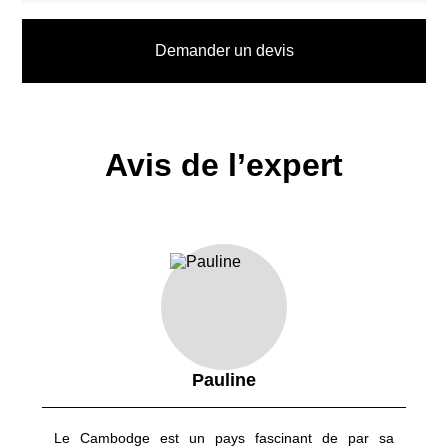
son impressionnante architecture.
Demander un devis
Coté nature, le
Lac Tonlé Sap
est une escapade hors du
temps, au rythme de l’eau. Les villages flottants ponctuent le
paysage. Aux alentours, les paysages sont sculptés par les
rizières, bocages et vergers. Cette terre agricole fertile nourrit
le pays, qui se retrouve au marché de Battambang pour
Avis de l’expert
échanger ces précieuses denrées.
Les Cambodgiens sont connus pour leur
gentillesse
et leur
hospitalité
. Leur accueil chaleureux restera un des souvenirs
les plus marquants de ce voyage. Ce sourire constant sur leur
visage apporte une attention particulière au séjour et touche la
plupart des visiteurs du pays.
Découvrez le Cambodge dans l’extension du Splendeurs du
Vietnam. Notre guide accompagnateur sera présent durant ce
Pauline
circuit afin d’apporter toutes les informations nécessaires au
séjour ainsi que son expertise sur le terrain. Nos équipes
Le Cambodge est un pays fascinant de par sa
pourront également vous proposer un voyage sur mesure,