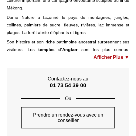
culturel important, une campagne envoutante sculptée au fil du
Mékong.
Dame Nature a façonné le pays de montagnes, jungles,
collines, palmiers de sucre, fleuves, rivières, lac immense et
plages. La forêt abrite éléphants et tigres.
Son histoire et son riche patrimoine ancestral surprennent ses
visiteurs. Les
temples d’Angkor
sont les plus connus.
Véritable image d’Epinal du pays ils abritent des trésors
majestueux. Une visite pleine de quiétude au cœur de ces
vestiges entourés d’une végétation luxuriantes.
Contactez-nous au
Phnom Penh
, capital du Cambodge, est surnommée « la perle
01 73 54 39 00
de l’Asie du Sud-est » grâce à ses édifices incroyables qui
comblent la ville d’une beauté magique. Les monuments
religieux bouddhistes fascinent par leurs splendeurs : la
pagode de Wat Phnom ou d’Argent sont célèbres pour leur
Prendre un rendez-vous avec un
grandeur et leur valeur spirituelle. Phnom Penh est une ville
conseiller
dynamique et moderne, dans laquelle il suffit de se balader à
pied afin de prendre conscience de la beauté de la ville et de