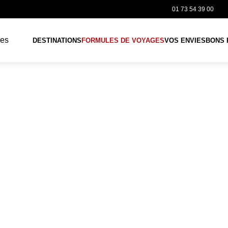
01 73 54 39 00
DESTINATIONS
FORMULES DE VOYAGES
VOS ENVIES
BONS 
Découvertes privées