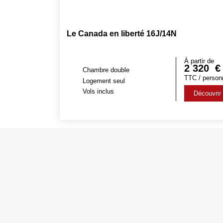
Le Canada en liberté 16J/14N
À partir de
2 320
€
Chambre double
TTC / person
Logement seul
Vols inclus
Découvrir