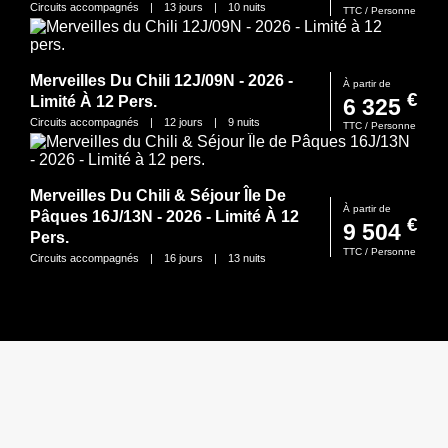
Circuits accompagnés
Circuits accompagnés
Circuits accompagnés
|
|
|
13
8
18
jours
jours
jours
|
|
|
7
10
nuits
15
nuits
nuits
TTC / Personne
TTC / Personne
TTC / Personne
Merveilles Du Chili 12J/09N - 2026 -
Douceurs De L'Islande En Eté - 8J/7N -
Merveilles Du Népal & Trekking
À partir de
À partir de
À partir de
€
€
Limité À 12 Pers.
2026/ 2027 - (Flex)
Annapurna 14J/11N - 2026 - Limité À 16
6 325
2 847
€
3 289
Pers.
Circuits accompagnés
Circuits accompagnés
|
|
12
8
jours
jours
|
|
7
9
nuits
nuits
TTC / Personne
TTC / Personne
TTC / Personne
Circuits accompagnés
|
14
jours
|
11
nuits
Merveilles Du Chili & Séjour Île De
Splendeurs De L'Islande En Eté - 8J/7N
À partir de
À partir de
€
Pâques 16J/13N - 2026 - Limité À 12
- 2026/2027 - (Flex)
Merveilles Du Népal 12J/9N - 2026 -
3 017
À partir de
€
9 504
€
Pers.
Limité À 16 Pers.
2 689
Circuits accompagnés
|
8
jours
|
7
nuits
TTC / Personne
TTC / Personne
Toutes nos destinations
Circuits accompagnés
Circuits accompagnés
|
|
16
12
jours
jours
|
|
13
9
nuits
nuits
TTC / Personne