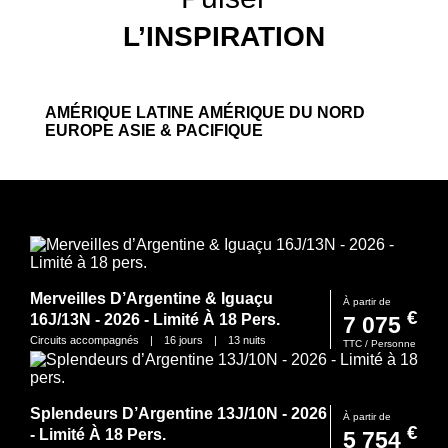
L’INSPIRATION
AMÉRIQUE LATINE
AMÉRIQUE DU NORD
EUROPE
ASIE & PACIFIQUE
Merveilles D’Argentine & Iguaçu
Merveilles De L’Ouest Des Usa & Côte
Merveilles De L’Islande En Hiver - 8J/7N
Immersion En Mongolie 9J/7N - 2026 /
À partir de
À partir de
À partir de
À partir de
€
€
€
€
16J/13N - 2026 - Limité À 18 Pers.
Pacifique 14J/12N - 2026 - (Flex)
- 2026/2027 - (Flex)
2027 - Limité À 12 Pers. - (Flex)
7 075
4 617
2 499
3 335
Circuits accompagnés
Circuits accompagnés
Circuits accompagnés
Circuits accompagnés
|
|
|
|
16
14
8
9
jours
jours
jours
jours
|
|
|
|
7
7
13
12
nuits
nuits
nuits
nuits
TTC / Personne
TTC / Personne
TTC / Personne
TTC / Personne
Splendeurs D’Argentine 13J/10N - 2026
Immersion Norvège Du Sud 8J/7N -
Merveilles Du Népal & Séjour Bhoutan
À partir de
À partir de
À partir de
€
€
€
- Limité À 18 Pers.
2026 - Limité À 18 Pers. - (Flex)
18J/15N - 2026 - Limité À 16 Pers.
5 754
2 650
6 289