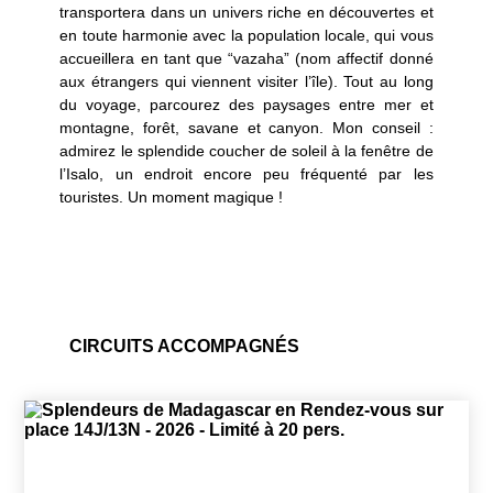
transportera dans un univers riche en découvertes et
doute les parfums qu’on y trouve. Cette odeur de
en toute harmonie avec la population locale, qui vous
vanille, d'Ylang Ylang utilisés dans de nombreuses
accueillera en tant que “vazaha” (nom affectif donné
compositions de parfum, de fruits exotiques tels que le litchi, les
aux étrangers qui viennent visiter l’île). Tout au long
mangoustans, ne laisseront aucune personne indifférente.
du voyage, parcourez des paysages entre mer et
montagne, forêt, savane et canyon. Mon conseil :
Gastronomie, traditions ancestrales, artisanat,
admirez le splendide coucher de soleil à la fenêtre de
Madagascar promet un voyage haut en couleur !
l’Isalo, un endroit encore peu fréquenté par les
Passionné de nature, de sensations fortes, d’activités
touristes. Un moment magique !
nautiques, de randonnée ou encore une simple envie de se
couper du monde et retrouver le calme et la sérénité, nos
experts passionnés sauront vous aiguiller afin de créer de
toutes pièces, les vacances à votre image, en circuit
accompagné.
CIRCUITS ACCOMPAGNÉS