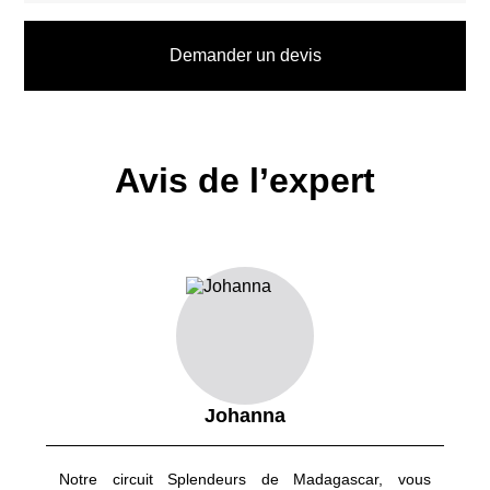
terrestres. L’ouest mêle
terre rouge flamboyant
e et roches
calcaires rappelant le Colorado américain, avec la célèbre allée
Demander un devis
des
Baobab
et le
Tsingy du Bemaraha
, tous deux inscrits au
patrimoine mondial de l'UNESCO.
L’Isalo
, le plus beau parc national de l’île est une découverte
pleine de surprises : rencontre avec les fameux lémuriens,
Avis de l’expert
véritable emblème de Madagascar, baignade dans des piscines
naturelles chaudes ou froides entouré d’une faune et d’une
flore luxuriante.
Voyager à Madagascar c’est prendre le temps de déguster des
fruits de mer à un petit prix sur la plage, de parcourir les pistes
de terre rouge en buggy, traverser le
canal de Pangalanes
en
pirogue, dormir dans un lodge au cœur de la forêt primaire…
Terre d’histoire, le centre concentre les activités artisanales
Johanna
telles que la fabrication de paniers en osier, les ustensiles en
aluminium etc.
Notre circuit Splendeurs de Madagascar, vous
Ce qui fait la renommée de Madagascar, c’est sans aucun