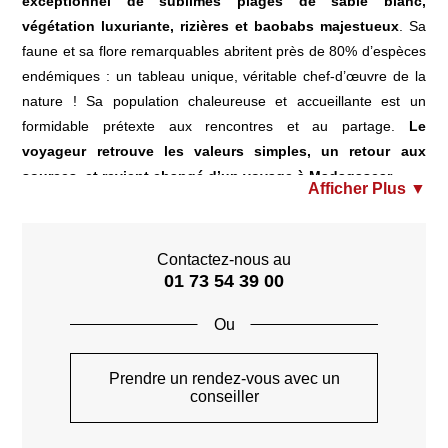
exceptionnel de sublimes plages de sable blanc,
végétation luxuriante, rizières et baobabs majestueux
. Sa
faune et sa flore remarquables abritent près de 80% d’espèces
endémiques : un tableau unique, véritable chef-d’œuvre de la
nature ! Sa population chaleureuse et accueillante est un
formidable prétexte aux rencontres et au partage.
Le
voyageur retrouve les valeurs simples, un retour aux
sources, et revient changé d’un voyage à Madagascar
.
Ancienne colonie franco-anglaise, cette île abrite une
population que l’on appelle les « Malagasy », répartie dans 6
ethnies différentes selon les provinces. Île des ancêtres,
Contactez-nous au
01 73 54 39 00
cultivée par les souvenirs et les traditions issus d’un mélange
fascinant entre l’Indonésie et l’Afrique, cette destination offre
toutes les caractéristiques d’un continent.
Les paysages ne sont jamais les mêmes tant l’île est grande.
Prendre un rendez-vous avec un
Le tropique du Capricorne traverse l’île du Nord au Sud, les
conseiller
plages de sable blanc
s’étirent à perte de vue et les
charmants îlots au large sont de véritables petits paradis