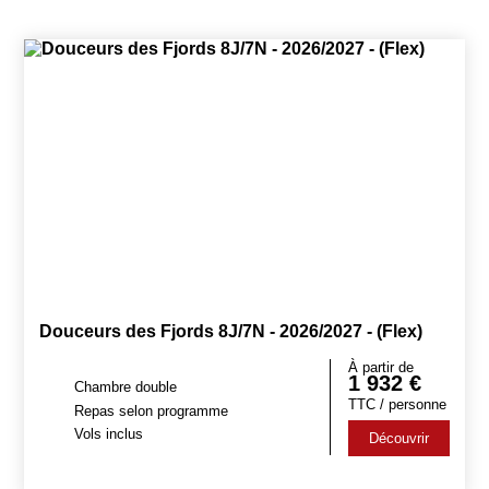
les musées ou les fresques murales apportent une touche plus
actuelle au voyage.
Un pays qui se découvre en plusieurs voyages et en plusieurs
saisons ! VISITEURS vous accompagne pour vous proposer la
formule et l'itinéraire qui vous convient : circuit accompagné,
croisières ou séjour multi-activités d'hiver.
Douceurs des Fjords 8J/7N - 2026/2027 - (Flex)
À partir de
1 932
€
Chambre double
TTC / personne
Repas selon programme
Vols inclus
Découvrir