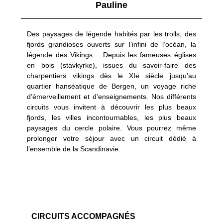
Pauline
des forêts.
Des cascades impressionnantes grondent sur les versants
Des paysages de légende habités par les trolls, des
encaissés du
Geirangerfjord
dessinant les couleurs de l’arc en
fjords grandioses ouverts sur l’infini de l’océan, la
ciel pour le visiteur émerveillé par ce paysage saisissant. Ce
légende des Vikings… Depuis les fameuses églises
magnifique fjord, classé à l’UNESCO, s’apprécie davantage
en bois (stavkyrke), issues du savoir-faire des
encore en étant sur l’eau.
charpentiers vikings dès le XIe siècle jusqu’au
quartier hanséatique de Bergen, un voyage riche
Le relief marqué du littoral est l’occasion d’emprunter des
d’émerveillement et d’enseignements. Nos différents
routes panoramiques spectaculaires, dont la plus connue est la
circuits vous invitent à découvrir les plus beaux
«
Route des Trolls
» avec pas mois de 11 lacets sur 20
fjords, les villes incontournables, les plus beaux
kilomètres.
paysages du cercle polaire. Vous pourrez même
Découverte de la culture scandinave
prolonger votre séjour avec un circuit dédié à
l’ensemble de la Scandinavie.
Les villes
d’Oslo
,
Bergen
,
Alesun
ou encore
Trondheim
sont
l’occasion de découvrir le quotidien des norvégiens, d’admirer
un patrimoine architecturel différent et coloré. Les maisons
multicolores contrastent en hiver avec la faible luminosité tandis
que les églises en bois et les centres médiévaux apportent une
ambiance unique. Les
légendes vikings
rythment les visites et
CIRCUITS ACCOMPAGNÉS