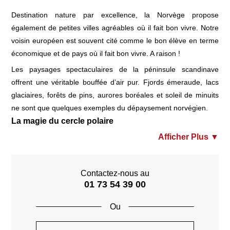
Destination nature par excellence, la Norvège propose
également de petites villes agréables où il fait bon vivre. Notre
voisin européen est souvent cité comme le bon élève en terme
économique et de pays où il fait bon vivre. A raison !
Les paysages spectaculaires de la péninsule scandinave
offrent une véritable bouffée d’air pur. Fjords émeraude, lacs
glaciaires, forêts de pins, aurores boréales et soleil de minuits
ne sont que quelques exemples du dépaysement norvégien.
La magie du cercle polaire
Les
îles Lofoten
sont la carte postale du Nord du pays. Les
petites maisons rouges et jaunes perdues sur ces îlots isolés
au-delà du Cercle Polaire font rêver tous les urbains en quête
Contactez-nous au
de quiétude. Les paysages de montagnes et de pics séduisent,
01 73 54 39 00
la riche faune et flore animent la découverte. Été comme hiver
elles ont du charme et un intérêt particulier. Leurs voisines les
Vesterålen sont également à visiter !
Dans cette région polaire,
Tromsø
est devenu le point de