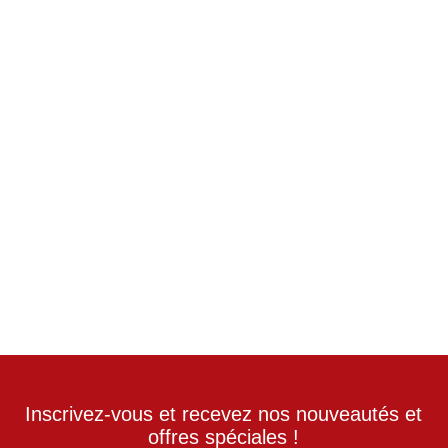
À partir de
3 352
€
TTC / Personne
Chambre double supérieure
Repas selon programme
Vols inclus
Inscrivez-vous et recevez nos nouveautés et
offres spéciales !