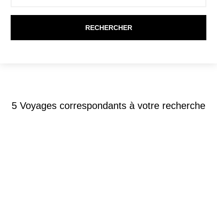
5
Voyages correspondants à votre recherche
Circuits accompagnés
-
Oman
SPLENDEURS DU SULTANAT D’OMAN
8J/7N – 2026/2027 – (FLEX)