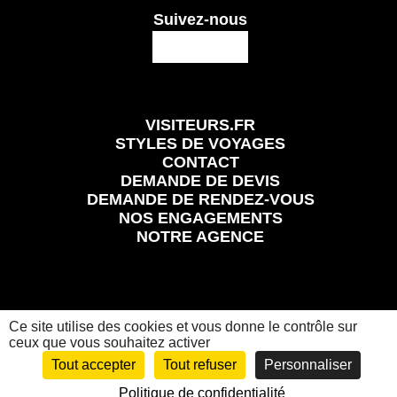
Suivez-nous
VISITEURS.FR
STYLES DE VOYAGES
CONTACT
DEMANDE DE DEVIS
DEMANDE DE RENDEZ-VOUS
NOS ENGAGEMENTS
NOTRE AGENCE
Ce site utilise des cookies et vous donne le contrôle sur
Mentions légales
Conditions Générales et Particulières de Vente
Politique de confidentialité
ceux que vous souhaitez activer
Visiteurs.fr
© 2024 Tous les droits réservés
Tout accepter
Tout refuser
Personnaliser
Politique de confidentialité