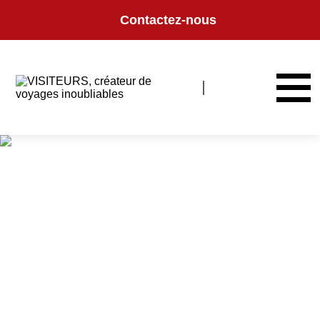
Panneau de gestion des cookies
Contactez-nous
COLLECTION DE
VOYAGES
Retrouvez l'ensemble de nos itinéraires, conçus avec passion pour
répondre aux différents profils de voyageurs.
Par destination, par envie et/ou période de voyage, retrouvez ici notre
collection de voyages.
Vous ne trouvez pas votre bonheur ? Nos experts sont là pour vous
accompagner dans la réalisation de vos prochaines vacances.