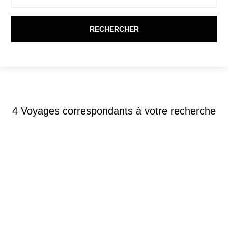
4
Voyages correspondants à votre recherche
Circuits accompagnés
-
Ouzbékistan
SPLENDEURS D’OUZBÉKISTAN 12J/10N –
2027 – LIMITÉ À 26 PERS. – (FLEX)