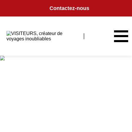
Panneau de gestion des cookies
Contactez-nous
COLLECTION DE
VOYAGES
Retrouvez l'ensemble de nos itinéraires, conçus avec passion pour
répondre aux différents profils de voyageurs.
Par destination, par envie et/ou période de voyage, retrouvez ici notre
collection de voyages.
Vous ne trouvez pas votre bonheur ? Nos experts sont là pour vous
accompagner dans la réalisation de vos prochaines vacances.