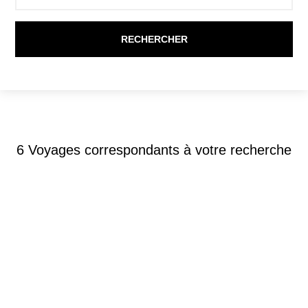
6
Voyages correspondants à votre recherche
Circuits accompagnés
-
Vietnam
SPLENDEURS DU VIETNAM EN RENDEZ-
VOUS SUR PLACE 10J/9N – 2026 – LIMITÉ
À 28 PERS.