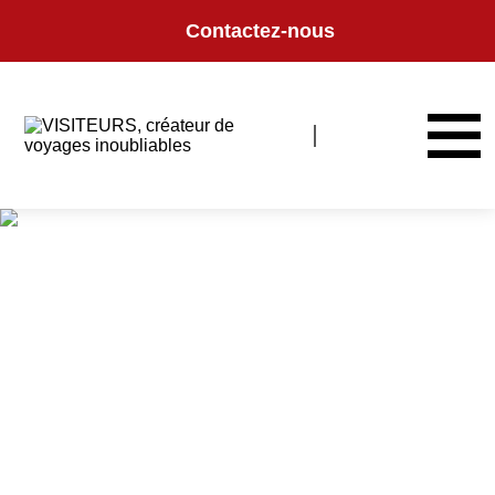
Panneau de gestion des cookies
Contactez-nous
COLLECTION DE
VOYAGES
Retrouvez l'ensemble de nos itinéraires, conçus avec passion pour
répondre aux différents profils de voyageurs.
Par destination, par envie et/ou période de voyage, retrouvez ici notre
collection de voyages.
Vous ne trouvez pas votre bonheur ? Nos experts sont là pour vous
accompagner dans la réalisation de vos prochaines vacances.