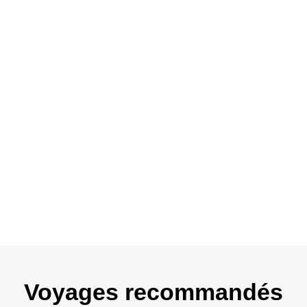
traditionnel
du Fort Rouge
tours de
Découverte de Kha
Vara
Voyages recommandés