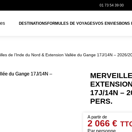
01 73 54 39 00
DESTINATIONS
FORMULES DE VOYAGES
VOS ENVIES
BONS 
lles de l’Inde du Nord & Extension Vallée du Gange 17J/14N – 2026/20
MERVEILLE
EXTENSION
17J/14N – 2
PERS.
2 066 €
Par personne