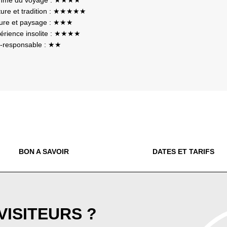
hme du voyage : ★★★★
ture et tradition : ★★★★★
ure et paysage : ★★★
érience insolite : ★★★★
-responsable : ★★
BON A SAVOIR
DATES ET TARIFS
 VISITEURS ?