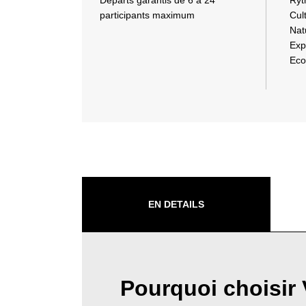
Départs garantis de 6 à 24
Ryt
participants maximum
Cul
Nat
Exp
Eco
EN DETAILS
Pourquoi choisir