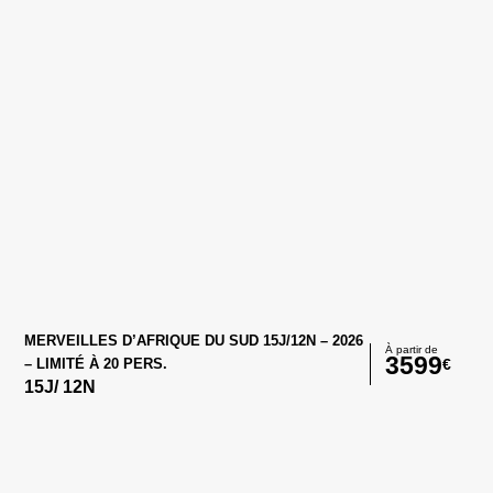
MERVEILLES D’AFRIQUE DU SUD 15J/12N – 2026
À partir de
3599
€
– LIMITÉ À 20 PERS.
15
J/
12
N