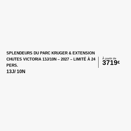
SPLENDEURS DU PARC KRUGER & EXTENSION
À partir de
CHUTES VICTORIA 13J/10N – 2027 – LIMITÉ À 24
3719
€
PERS.
13
J/
10
N