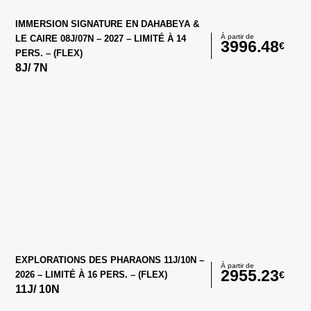
IMMERSION SIGNATURE EN DAHABEYA &
À partir de
LE CAIRE 08J/07N – 2027 – LIMITÉ À 14
3996.48
€
PERS. – (FLEX)
8
J/
7
N
EXPLORATIONS DES PHARAONS 11J/10N –
À partir de
2955.23
€
2026 – LIMITÉ À 16 PERS. – (FLEX)
11
J/
10
N