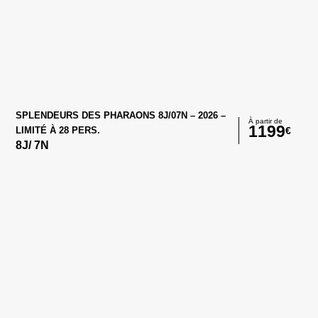
SPLENDEURS DES PHARAONS 8J/07N – 2026 –
À partir de
1199
€
LIMITÉ À 28 PERS.
8
J/
7
N