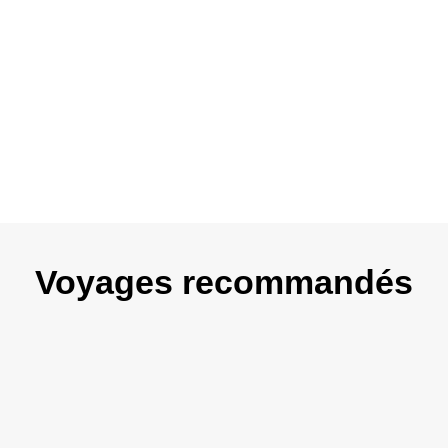
ur libre
Voyages recommandés