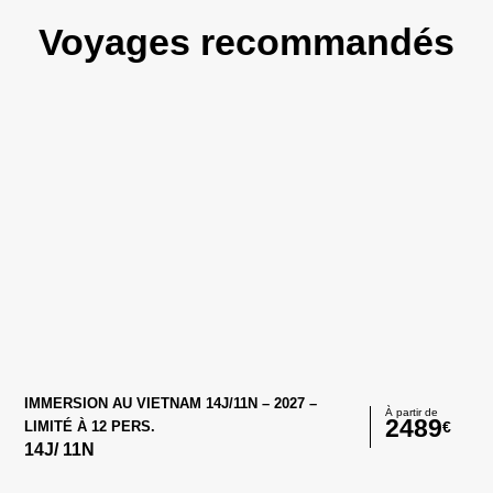
Voyages recommandés
IMMERSION AU VIETNAM 14J/11N – 2027 –
À partir de
2489
€
LIMITÉ À 12 PERS.
14
J/
11
N