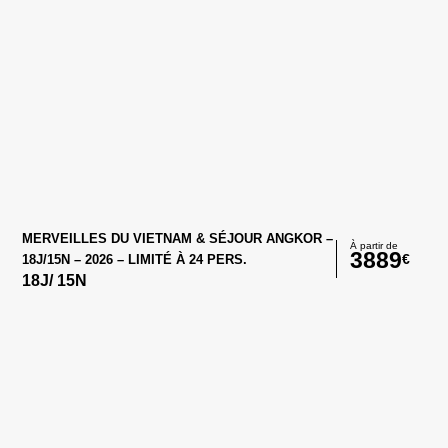
MERVEILLES DU VIETNAM & SÉJOUR ANGKOR –
À partir de
3889
€
18J/15N – 2026 – LIMITÉ À 24 PERS.
18
J/
15
N