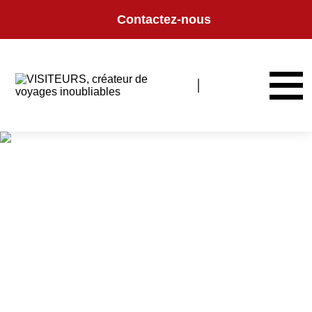
Panneau de gestion des cookies
Contactez-nous
COLLECTION DE
VOYAGES
Retrouvez l'ensemble de nos itinéraires, conçus avec passion pour
répondre aux différents profils de voyageurs.
Par destination, par envie et/ou période de voyage, retrouvez ici notre
collection de voyages.
Vous ne trouvez pas votre bonheur ? Nos experts sont là pour vous
accompagner dans la réalisation de vos prochaines vacances.