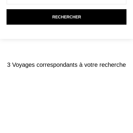
3
Voyages correspondants à votre recherche
Circuits accompagnés
-
Argentine
SPLENDEURS D’ARGENTINE 13J/10N –
2026 – LIMITÉ À 18 PERS.