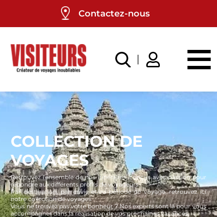
Panneau de gestion des cookies
Contactez-nous
COLLECTION DE
VOYAGES
Retrouvez l'ensemble de nos itinéraires, conçus avec passion pour
répondre aux différents profils de voyageurs.
Par destination, par envie et/ou période de voyage, retrouvez ici
notre collection de voyages.
Vous ne trouvez pas votre bonheur ? Nos experts sont là pour vous
accompagner dans la réalisation de vos prochaines vacances.