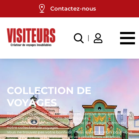
Panneau de gestion des cookies
Contactez-nous
COLLECTION DE
VOYAGES
Retrouvez l'ensemble de nos itinéraires, conçus avec passion pour
répondre aux différents profils de voyageurs.
Par destination, par envie et/ou période de voyage, retrouvez ici
notre collection de voyages.
Vous ne trouvez pas votre bonheur ? Nos experts sont là pour vous
accompagner dans la réalisation de vos prochaines vacances.