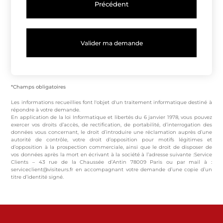
Précédent
*Champs obligatoires
Les informations recueillies font l'objet d'un traitement informatique destiné à
répondre à votre demande.
En application de la loi Informatique et libertés du 6 janvier 1978, vous pouvez
exercer vos droits d’accès, de rectification, de portabilité, d’interrogation des
données vous concernant, le droit d’introduire une réclamation auprès d’une
autorité de contrôle, votre droit d’opposition pour motifs légitimes et
d’opposition à la prospection commerciale, ainsi que le droit de disposer de
vos données après la mort en écrivant à la société à l’adresse suivante :Service
Clients – 43 rue de la Chaussée d’Antin 78009 Paris ou par mail à :
serviceclient@visiteurs.fr en accompagnant votre demande d’une copie d’un
titre d’identité signé.