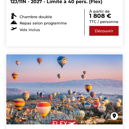
12J/11N - 2027 - Limité à 40 pers. (Flex)
À partir de
1 808
€
Chambre double
TTC / personne
Repas selon programme
Vols inclus
Découvrir