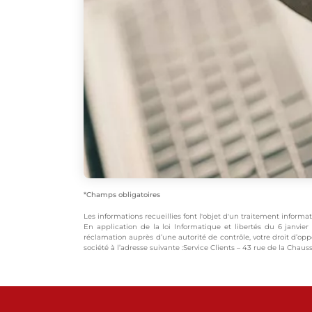
*Champs obligatoires
Les informations recueillies font l'objet d'un traitement inform
En application de la loi Informatique et libertés du 6 janvier 
réclamation auprès d’une autorité de contrôle, votre droit d’opp
société à l’adresse suivante :Service Clients – 43 rue de la Cha