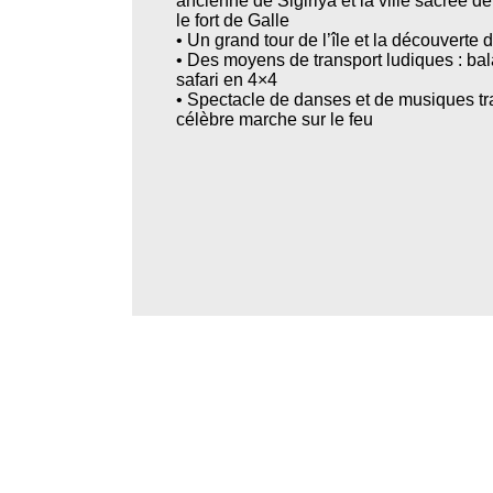
ancienne de Sigiriya et la ville sacrée 
le fort de Galle
• Un grand tour de l’île et la découverte
• Des moyens de transport ludiques : bala
safari en 4×4
• Spectacle de danses et de musiques tr
célèbre marche sur le feu