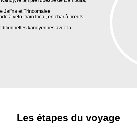
de Kandy, le temple rupestre de Dambulla,
 de Jaffna et Trincomalee
de à vélo, train local, en char à bœufs,
aditionnelles kandyennes avec la
Les étapes du voyage