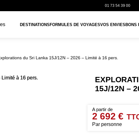
01 73 54 39 00
DESTINATIONS
FORMULES DE VOYAGES
VOS ENVIES
BONS 
xplorations du Sri Lanka 15J/12N – 2026 – Limité à 16 pers.
EXPLORATI
15J/12N – 2
2 692 €
Par personne