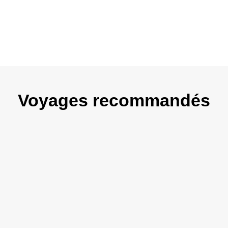
Dent
Kalu Gal
Ga
visite du fort
Kaluta
Udawalawe
grand
 pour les éléphants
n botanique
Voyages recommandés
 du Fort,
phare horloge
ndou et un temple
Bandaranayake
rence et le musée