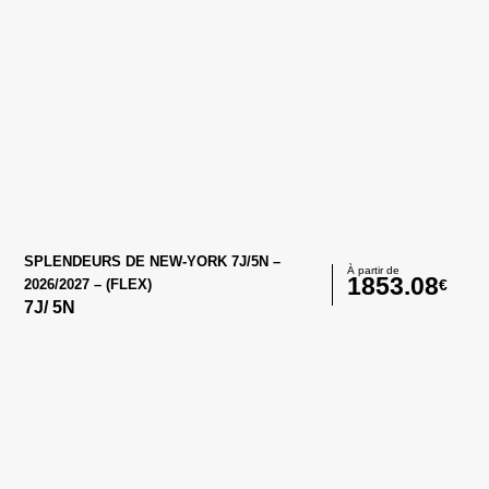
SPLENDEURS DE NEW-YORK 7J/5N –
À partir de
1853.08
€
2026/2027 – (FLEX)
7
J/
5
N