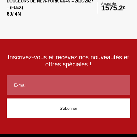
DOUCEURS DE NEW-YORK 6J/4N – 2026/2027
À partir de
1575.2
€
– (FLEX)
6
J/
4
N
Inscrivez-vous et recevez nos nouveautés et
offres spéciales !