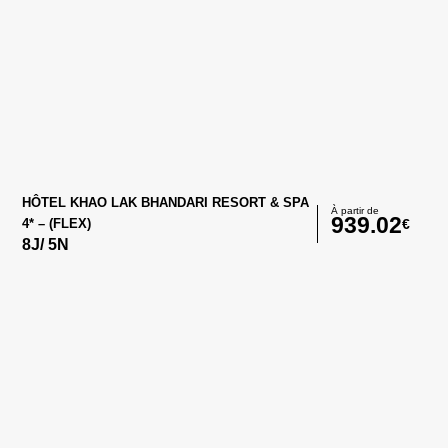
HÔTEL KHAO LAK BHANDARI RESORT & SPA
À partir de
939.02
€
4* – (FLEX)
8
J/
5
N