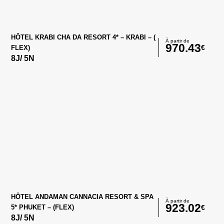
HÔTEL KRABI CHA DA RESORT 4* – KRABI – (
À partir de
970.43
€
FLEX)
8
J/
5
N
HÔTEL ANDAMAN CANNACIA RESORT & SPA
À partir de
923.02
€
5* PHUKET – (FLEX)
8
J/
5
N