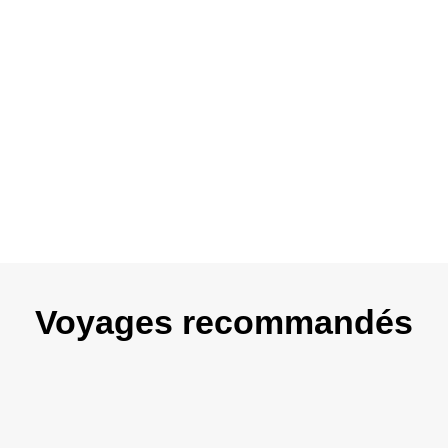
Les check out le 31 décembre ne sont pas
autorisés. Si toutefois votre vol retour est prévu un
31 décembre, l’hôtelier pourra vous facturer un
supplément lors de votre départ.
Check-in : à partir de 14H
Check-out :
jusqu’à midi au plus tard
( pas de check
out le 31 décembre)
Voyages recommandés