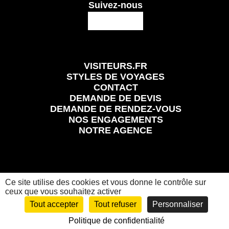
Suivez-nous
VISITEURS.FR
STYLES DE VOYAGES
CONTACT
DEMANDE DE DEVIS
DEMANDE DE RENDEZ-VOUS
NOS ENGAGEMENTS
NOTRE AGENCE
Ce site utilise des cookies et vous donne le contrôle sur
Mentions légales
Conditions Générales et Particulières de Vente
Politique de confidentialité
ceux que vous souhaitez activer
Visiteurs.fr
© 2024 Tous les droits réservés
Tout accepter
Tout refuser
Personnaliser
Politique de confidentialité