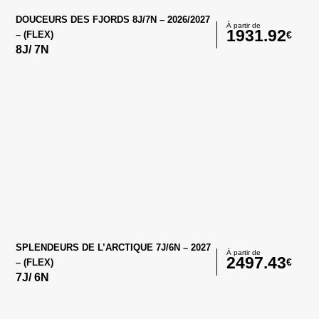
DOUCEURS DES FJORDS 8J/7N – 2026/2027
À partir de
1931.92
€
– (FLEX)
8
J/
7
N
SPLENDEURS DE L’ARCTIQUE 7J/6N – 2027
À partir de
2497.43
€
– (FLEX)
7
J/
6
N