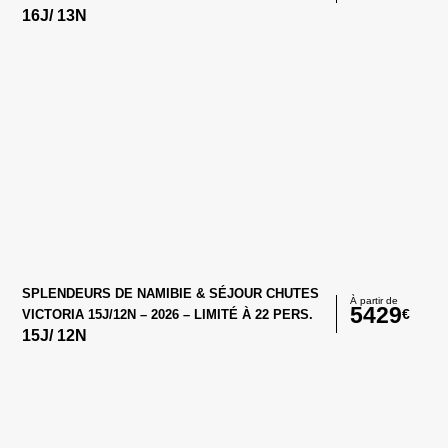
16
J/
13
N
SPLENDEURS DE NAMIBIE & SÉJOUR CHUTES
À partir de
5429
€
VICTORIA 15J/12N – 2026 – LIMITÉ À 22 PERS.
15
J/
12
N