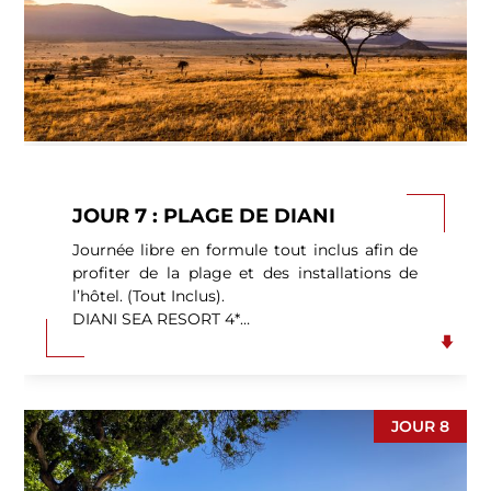
JOUR 7 : PLAGE DE DIANI
Journée libre en formule tout inclus afin de
profiter de la plage et des installations de
l’hôtel. (Tout Inclus).
DIANI SEA
RESORT 4*
Portrait : Le Diani Sea Resort est un hôtel 4
étoiles de 170 chambres réparties dans des
bâtiments de 2 étages maximum, situé
JOUR 8
directement en bord de mer sur la
magnifique plage de diani. Niché dans de
superbes jardins tropicaux bien entretenus, il