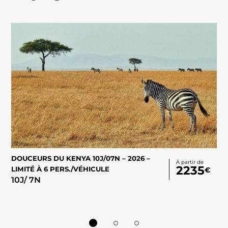
DOUCEURS DU KENYA 10J/07N – 2026 –
ME
À partir de
2235
LIMITÉ À 6 PERS./VÉHICULE
BA
€
10
J/
7
N
– 
12