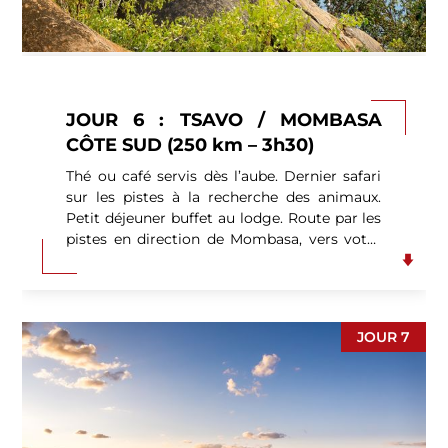
la lave, le vert des forêts. (P.déj-Déj-Dîn).
JOUR 6 : TSAVO / MOMBASA
CÔTE SUD (250 km – 3h30)
Thé ou café servis dès l’aube. Dernier safari
sur les pistes à la recherche des animaux.
Petit déjeuner buffet au lodge. Route par les
pistes en direction de Mombasa, vers votre
hôtel de séjour situé directement sur la
plage, face à l’Océan Indien. (P.déj-Dîn).
JOUR 7