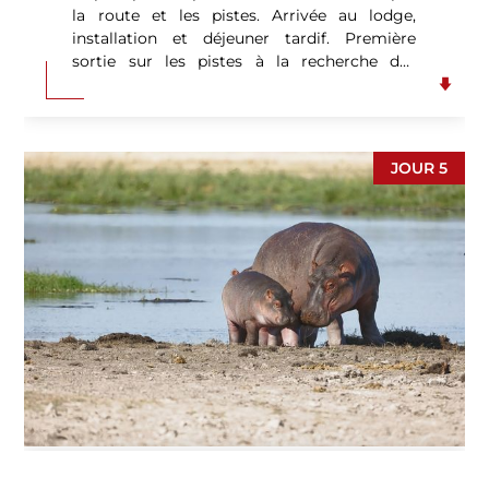
la route et les pistes. Arrivée au lodge,
installation et déjeuner tardif. Première
sortie sur les pistes à la recherche des
animaux. Le parc national d’Amboseli, situé à
250 km au sud de Nairobi, en territoire masaï
est l’un des plus anciens parcs du Kenya, il
s’étend sur 392 km². Le principal attrait de ce
JOUR 5
parc est sa situation géographique au pied
du Kilimandjaro, le plus haut sommet
d’Afrique. C’est de ce parc que le
Kilimandjaro vous offrira ses plus beaux
clichés, paysages de savanes grandioses
avec le sommet enneigé en toile de fond.
Grâce à ces nombreux marécages, en saison
sèche, ils attirent des troupeaux d’éléphants
et des hippopotames. C’est également le
terrain de jeu de grands prédateurs
carnivores : lions, guépards, léopards. On y
rencontre bien sur des girafes Masaïs, des
buffles, des gnous et des zèbres, mais aussi
des babouins, des gazelles, toutes sortes de