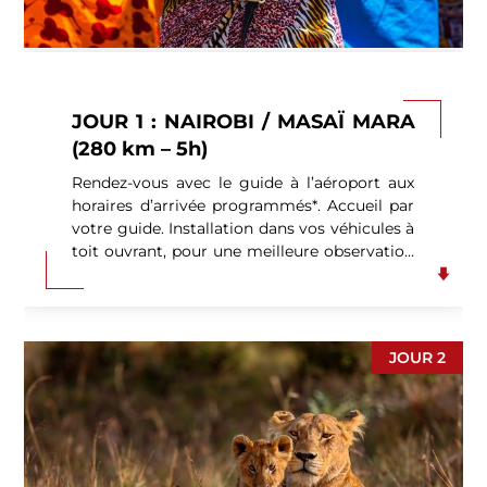
JOUR 1 : NAIROBI / MASAÏ MARA
(280 km – 5h)
Rendez-vous avec le guide à l’aéroport aux
horaires d’arrivée programmés*. Accueil par
votre guide. Installation dans vos véhicules à
toit ouvrant, pour une meilleure observation
de la faune et de la flore, et départ vers
le Parc National de Masaï Mara. Cette réserve
est le lieu de vie des grands troupeaux
d’herbivores, gnous, zèbres, buffles,
JOUR 2
éléphants mais aussi de la plus grande
population de lions et de centaines d’espèces
d’oiseaux. C’est également le théâtre
privilégié de la grande migration des gnous
et de mammifères. Phénomène
extraordinaire, à partir de mi-juin, plusieurs