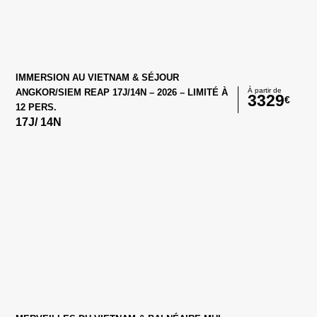
IMMERSION AU VIETNAM & SÉJOUR
À partir de
ANGKOR/SIEM REAP 17J/14N – 2026 – LIMITÉ À
3329
€
12 PERS.
17
J/
14
N