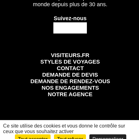
monde depuis plus de 30 ans.
Suivez-nous
VISITEURS.FR
STYLES DE VOYAGES
CONTACT
DEMANDE DE DEVIS
DEMANDE DE RENDEZ-VOUS
NOS ENGAGEMENTS
NOTRE AGENCE
Ce site utilise des cookies et vous donne le contrôle sur
Mentions légales
Conditions Générales et Particulières de Vente
Politique de confidentialité
ceux que vous souhaitez activer
Visiteurs.fr
© 2024 Tous les droits réservés