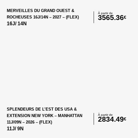
MERVEILLES DU GRAND OUEST &
À partir de
3565.36
€
ROCHEUSES 16J/14N – 2027 – (FLEX)
16
J/
14
N
SPLENDEURS DE L’EST DES USA &
À partir de
EXTENSION NEW YORK – MANHATTAN
2834.49
€
11J/09N – 2026 – (FLEX)
11
J/
9
N