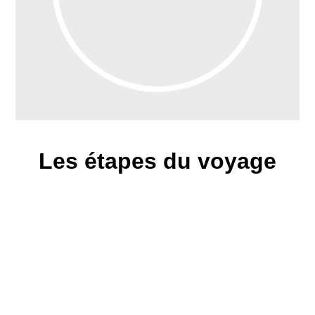
Les étapes du voyage
Envol à destination de New York. Arriv
transfert à votre hôtel. Selon vos hor
d’arrivée, rencontre avec votre guide cette 
midi ou bien le lendemain matin. Temps libr
une première découverte personnelle de la 
Dîner libre.