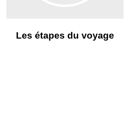
Les étapes du voyage
Arrivée à Phoenix et prise en charge de 
véhicule de location.À quelques kilomètr
l’aéroport, Scottsdale est une petite
oasis dynamique, qui accueille de nom
festivals à l’année. Une première étape i
pour admirer la beauté du désert.