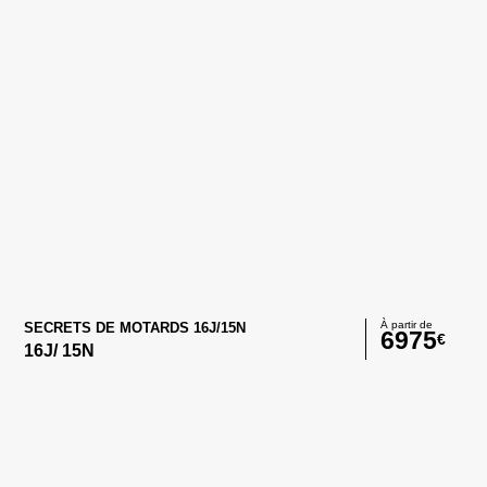
À partir de
SECRETS DE MOTARDS 16J/15N
6975
€
16
J/
15
N