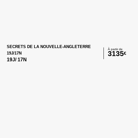
SECRETS DE LA NOUVELLE-ANGLETERRE
À partir de
3135
€
19J/17N
19
J/
17
N