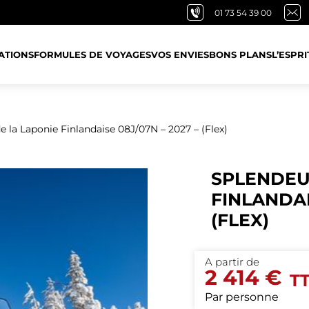
01 73 54 39 00
ATIONS
FORMULES DE VOYAGES
VOS ENVIES
BONS PLANS
L’ESPRI
e la Laponie Finlandaise 08J/07N – 2027 – (Flex)
SPLENDEU
FINLANDAI
(FLEX)
2 414 €
Par personne