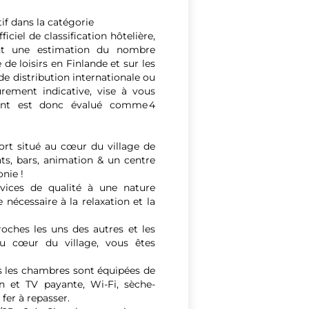
if dans la catégorie
ciel de classification hôtelière,
ent une estimation du nombre
 de loisirs en Finlande et sur les
 de distribution internationale ou
urement indicative, vise à vous
ment est donc évalué comme 4
ort situé au cœur du village de
nts, bars, animation & un centre
nie !
vices de qualité à une nature
e nécessaire à la relaxation et la
roches les uns des autres et les
au cœur du village, vous êtes
s les chambres sont équipées de
on et TV payante, Wi-Fi, sèche-
fer à repasser.