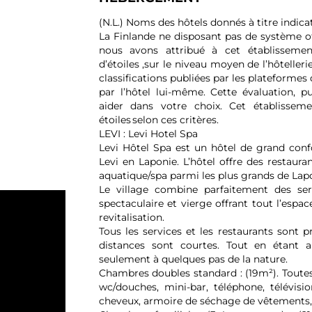
(N.L.) Noms des hôtels donnés à titre indicat
La Finlande ne disposant pas de système offi
nous avons attribué à cet établissem
d’étoiles ,sur le niveau moyen de l’hôtellerie
classifications publiées par les plateformes
par l’hôtel lui-même. Cette évaluation, p
aider dans votre choix. Cet établisse
étoiles selon ces critères.
LEVI : Levi Hotel Spa
Levi Hôtel Spa est un hôtel de grand conf
Levi en Laponie. L’hôtel offre des restaura
aquatique/spa parmi les plus grands de Lapo
Le village combine parfaitement des ser
spectaculaire et vierge offrant tout l’espac
revitalisation.
Tous les services et les restaurants sont p
distances sont courtes. Tout en étant 
seulement à quelques pas de la nature.
Chambres doubles standard : (19m²). Toute
wc/douches, mini-bar, téléphone, télévisi
cheveux, armoire de séchage de vêtements, 