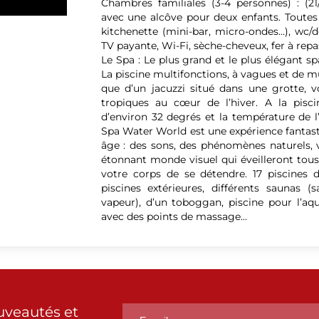
Chambres familiales (3-4 personnes) : (2
avec une alcôve pour deux enfants. Toute
kitchenette (mini-bar, micro-ondes…), wc/d
TV payante, Wi-Fi, sèche-cheveux, fer à repa
Le Spa : Le plus grand et le plus élégant s
La piscine multifonctions, à vagues et de m
que d’un jacuzzi situé dans une grotte, 
tropiques au cœur de l’hiver. A la pisci
d’environ 32 degrés et la température de l
Spa Water World est une expérience fantast
âge : des sons, des phénomènes naturels, 
étonnant monde visuel qui éveilleront tous
votre corps de se détendre. 17 piscines de
piscines extérieures, différents saunas 
vapeur), d’un toboggan, piscine pour l’a
avec des points de massage…
uveautés et