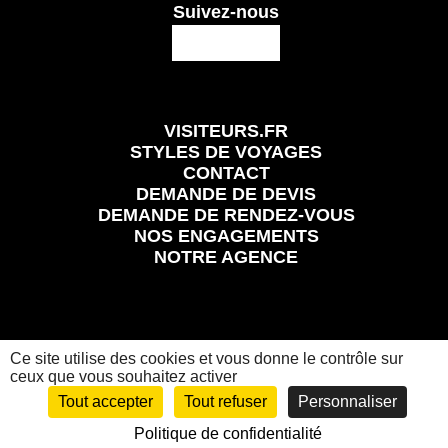
Suivez-nous
VISITEURS.FR
STYLES DE VOYAGES
CONTACT
DEMANDE DE DEVIS
DEMANDE DE RENDEZ-VOUS
NOS ENGAGEMENTS
NOTRE AGENCE
Ce site utilise des cookies et vous donne le contrôle sur
Mentions légales
Conditions Générales et Particulières de Vente
Politique de confidentialité
ceux que vous souhaitez activer
Visiteurs.fr
© 2024 Tous les droits réservés
Tout accepter
Tout refuser
Personnaliser
Politique de confidentialité