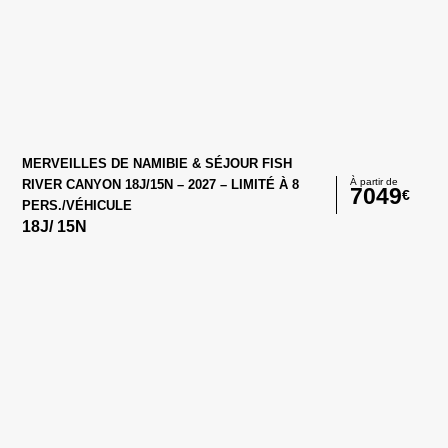
MERVEILLES DE NAMIBIE & SÉJOUR FISH
À partir de
RIVER CANYON 18J/15N – 2027 – LIMITÉ À 8
7049
€
PERS./VÉHICULE
18
J/
15
N