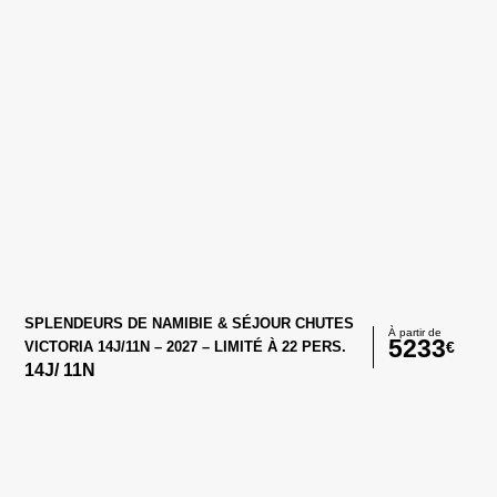
SPLENDEURS DE NAMIBIE & SÉJOUR CHUTES
À partir de
5233
€
VICTORIA 14J/11N – 2027 – LIMITÉ À 22 PERS.
14
J/
11
N