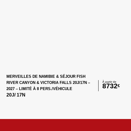
MERVEILLES DE NAMIBIE & SÉJOUR FISH
À partir de
RIVER CANYON & VICTORIA FALLS 20J/17N –
8732
€
2027 – LIMITÉ À 8 PERS./VÉHICULE
20
J/
17
N