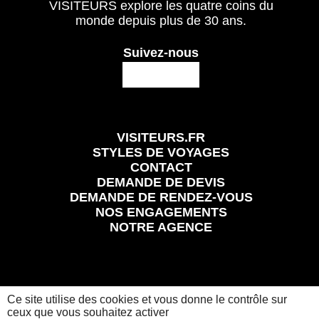
VISITEURS explore les quatre coins du
monde depuis plus de 30 ans.
Suivez-nous
VISITEURS.FR
STYLES DE VOYAGES
CONTACT
DEMANDE DE DEVIS
DEMANDE DE RENDEZ-VOUS
NOS ENGAGEMENTS
NOTRE AGENCE
Ce site utilise des cookies et vous donne le contrôle sur
Mentions légales
Conditions Générales et Particulières de Vente
Politique de confidentialité
ceux que vous souhaitez activer
Visiteurs.fr
© 2024 Tous les droits réservés