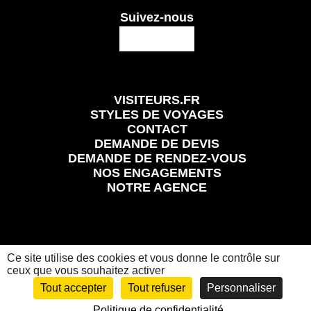
Suivez-nous
VISITEURS.FR
STYLES DE VOYAGES
CONTACT
DEMANDE DE DEVIS
DEMANDE DE RENDEZ-VOUS
NOS ENGAGEMENTS
NOTRE AGENCE
Ce site utilise des cookies et vous donne le contrôle sur
Mentions légales
Conditions Générales et Particulières de Vente
Politique de confidentialité
ceux que vous souhaitez activer
Visiteurs.fr
© 2024 Tous les droits réservés
Tout accepter
Tout refuser
Personnaliser
Politique de confidentialité