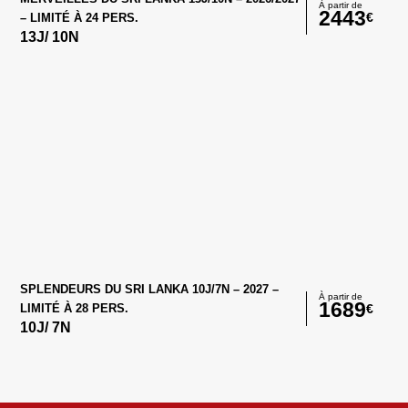
À partir de
2443
€
– LIMITÉ À 24 PERS.
13
J/
10
N
SPLENDEURS DU SRI LANKA 10J/7N – 2027 –
À partir de
1689
€
LIMITÉ À 28 PERS.
10
J/
7
N