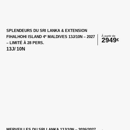
SPLENDEURS DU SRI LANKA & EXTENSION
À partir de
FIHALHOHI ISLAND 4* MALDIVES 13J/10N – 2027
2949
€
– LIMITÉ À 28 PERS.
13
J/
10
N
MERVEILLES DU SRI LANKA 13J/10N – 2026/2027