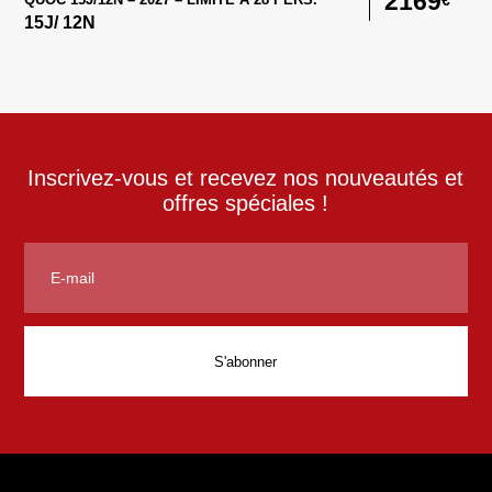
2169
15
J/
12
N
Inscrivez-vous et recevez nos nouveautés et
offres spéciales !