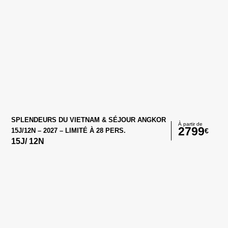
d’une maison traditionnelle
Option Pack Plus :
En option
:
SPLENDEURS DU VIETNAM & SÉJOUR ANGKOR
À partir de
2799
€
15J/12N – 2027 – LIMITÉ À 28 PERS.
15
J/
12
N