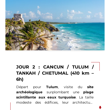
JOUR 2 : CANCUN / TULUM /
TANKAH / CHETUMAL (410 km –
6h)
Départ pour
Tulum
, visite du
site
archéologique
surplombant une
plage
scintillante aux eaux turquoise
. La taille
modeste des édifices, leur architecture
postclassique, les ornements ne rivalisent