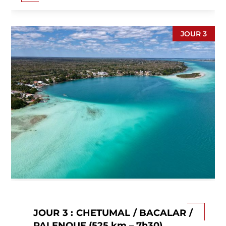
pas avec d’autres constructions plus
ambitieuses, mais l’emplacement est
grandiose. Les iguanes sont les véritables
JOUR 3
maîtres des lieux. Puis, découverte du
parc
écologique de Tankah
, niché en pleine
jungle.
Déjeuner en communauté
avec les
habitants d’un village maya au sein du parc.
Cette expérience authentique mêlant nature
et culture maya vous offre l’opportunité de
vous baigner dans des cenotes aux eaux
cristallines (si le temps le permet). Arrivée à
Chetumal
. (P.déj-Déj-Dîn).
JOUR 3 : CHETUMAL / BACALAR /
PALENQUE (525 km – 7h30)