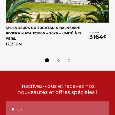
SPLENDEURS DU YUCATAN & BALNÉAIRE
PR
À partir de
RIVIERA MAYA 12J/10N – 2026 – LIMITÉ À 12
SP
3164
€
PERS.
CA
12
J/
10
N
À 
18
Inscrivez-vous et recevez nos
nouveautés et offres spéciales !