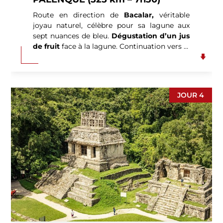
Route en direction de
Bacalar,
véritable
joyau naturel, célèbre pour sa lagune aux
sept nuances de bleu.
Dégustation d’un jus
de fruit
face à la lagune. Continuation vers la
cité oubliée de
Palenque.
Ses temples
majestueux, dont le célèbre Temple des
Inscriptions, émergent d’une végétation
luxuriante, offrant un décor à la fois
JOUR 4
mystérieux et envoûtant. (P.déj-Déj-Dîn).