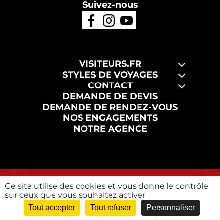
Suivez-nous
VISITEURS.FR
STYLES DE VOYAGES
CONTACT
DEMANDE DE DEVIS
DEMANDE DE RENDEZ-VOUS
NOS ENGAGEMENTS
NOTRE AGENCE
Mentions
Conditions Générales et Particulières de
Politique de
Ce site utilise des cookies et vous donne le contrôle
légales
Vente
confidentialité
sur ceux que vous souhaitez activer
Visiteurs.fr
© 2024 Tous les droits réservés
Tout accepter
Tout refuser
Personnaliser