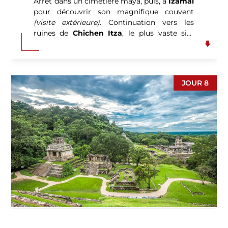
Arrêt dans un cimetière maya, puis, à
Izamal
pour découvrir son magnifique couvent
(visite extérieure)
. Continuation vers les
ruines de
Chichen Itza
, le plus vaste site
archéologique du Yucatan.
Déjeuner à
l’Hacienda Selva Maya
et possibilité de
baignade dans le cenote de la propriété (si le
temps le permet). Route vers
Valladolid
et
JOUR 8
visite de cette charmante ville colonial
connue pour ses maisons colorées, ses
places tranquilles et sa douceur de vivre.
Installation à l’hôtel. (P.déj-Déj).