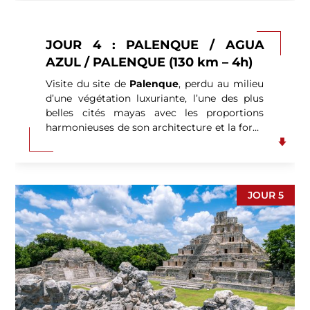
JOUR 4 : PALENQUE / AGUA
AZUL / PALENQUE (130 km – 4h)
Visite du site de
Palenque
, perdu au milieu
d’une végétation luxuriante, l’une des plus
belles cités mayas avec les proportions
harmonieuses de son architecture et la force
mystérieuse de la forêt.
La cité antique
,
possède des édifices monumentaux, de
nombreux espaces résidentiels, funéraires
également. Elle apporte un témoignage
JOUR 5
unique sur la mythologie et les rites mayas
grâce à la profusion des reliefs sculptés sur
les murs intérieurs des palais et des temples.
Puis route vers les fameuses
cascades
d’Agua Azul,
paysage spectaculaire où l’eau
d’un bleu éclatant dévale des formations
calcaires en une série de piscines naturelles.
Déjeuner de poisson
sous une palapa.