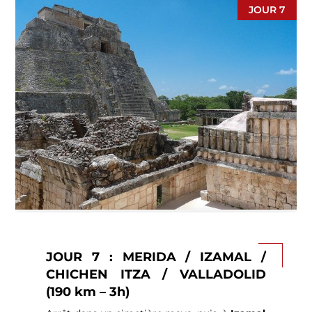
JOUR 7
hommes, ces guides spirituels pratiquaient
des rituels sacrés au cœur de la jungle.
Démonstration d’un rite de purification.
Visite du
musée du chocolat
avec
dégustation. Continuation vers Mérida et
visite de la ville
. Mérida est la capitale
animée du Yucatán. Entre places historiques,
maisons coloniales, marchés artisanaux et
gastronomie locale, la ville offre un parfait
mélange de culture maya et espagnole.
Dîner au musée de la gastronomie
yucatèque
. (P.déj-Déj-Dîn).
JOUR 7 : MERIDA / IZAMAL /
CHICHEN ITZA / VALLADOLID
(190 km – 3h)