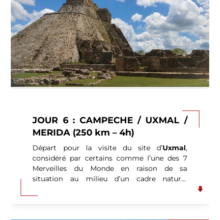
JOUR 6 : CAMPECHE / UXMAL /
MERIDA (250 km – 4h)
Départ pour la visite du site d’
Uxmal
,
considéré par certains comme l’une des 7
Merveilles du Monde en raison de sa
situation au milieu d’un cadre naturel
exceptionnel.
Déjeuner yucatèque où
vous
dégusterez l’incontournable Pollo Pibil.
Rencontre avec un shaman.
Intermédiaires
entre les dieux, les esprits de la nature et les