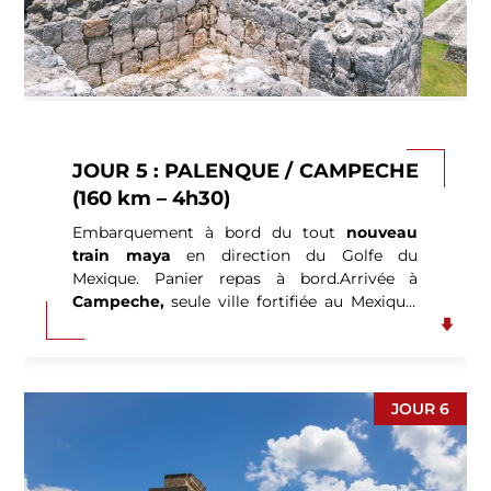
Profitez de cette étape rafraîchissante pour
vous baigner dans un de ses nombreux
bassins (si le temps le permet). Retour à
Palenque. (P.déj-Déj-Dîn).
JOUR 5 : PALENQUE / CAMPECHE
(160 km – 4h30)
Embarquement à bord du tout
nouveau
train maya
en direction du Golfe du
Mexique. Panier repas à bord.Arrivée à
Campeche
,
seule ville fortifiée au Mexique.
Promenade sur le maleconet dans le centre
historique. (P.déj-Déj-Dîn).
JOUR 6