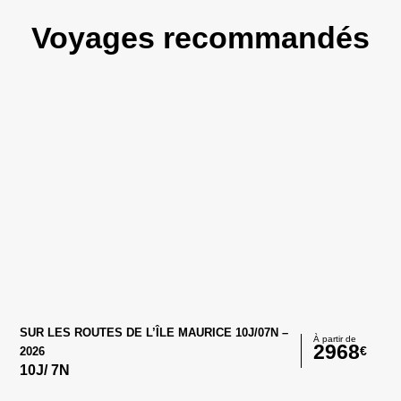
Voyages recommandés
SUR LES ROUTES DE L’ÎLE MAURICE 10J/07N –
À partir de
2968
€
2026
10
J/
7
N