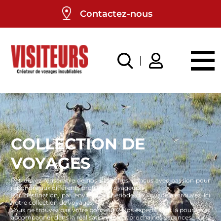
Panneau de gestion des cookies
Contactez-nous
COLLECTION DE
VOYAGES
Retrouvez l'ensemble de nos itinéraires, conçus avec passion pour
répondre aux différents profils de voyageurs.
Par destination, par envie et/ou période de voyage, retrouvez ici
notre collection de voyages.
Vous ne trouvez pas votre bonheur ? Nos experts sont là pour vous
accompagner dans la réalisation de vos prochaines vacances.