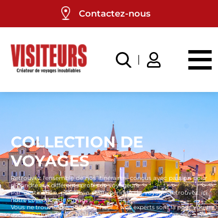
Panneau de gestion des cookies
Contactez-nous
COLLECTION DE
VOYAGES
Retrouvez l'ensemble de nos itinéraires, conçus avec passion pour
répondre aux différents profils de voyageurs.
Par destination, par envie et/ou période de voyage, retrouvez ici
notre collection de voyages.
Vous ne trouvez pas votre bonheur ? Nos experts sont là pour vous
accompagner dans la réalisation de vos prochaines vacances.